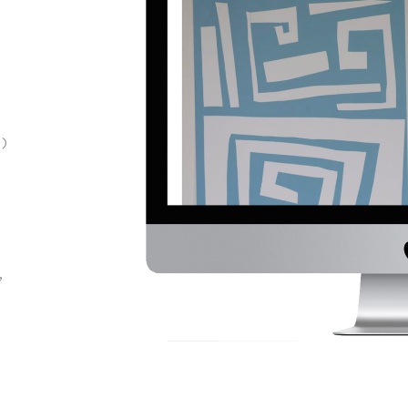
t
.)
,