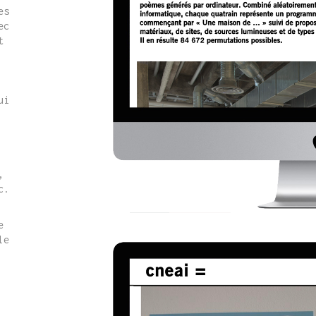
es
ec
t
ui
,
c.
e
le